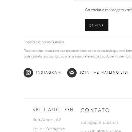
Ao enviar a mensagem vocé 
ENVIAR
* denota campos obrigatórios
Para responder à sua consulta, processaremos os dados pessoais que você forn
pode cancelar a subscrição ou alterar suas preferências a qualquer momento cl
INSTAGRAM
JOIN THE MAILING LIST
SPITI.AUCTION
CONTATO
Rua Amari, 62
spiti@spiti.auction
Taller Zaragoza
+55 (11) 99186-0369