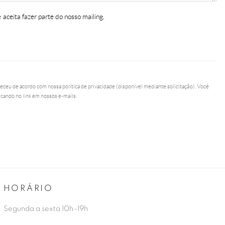
aceita fazer parte do nosso mailing.
eceu de acordo com nossa política de privacidade (disponível mediante solicitação). Você
icando no link em nossos e-mails.
HORÁRIO
Segunda a sexta 10h–19h