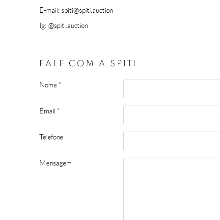
E-mail: spiti@spiti.auction
Ig: @spiti.auction
FALE COM A SPITI.
Nome *
Email *
Telefone
Mensagem